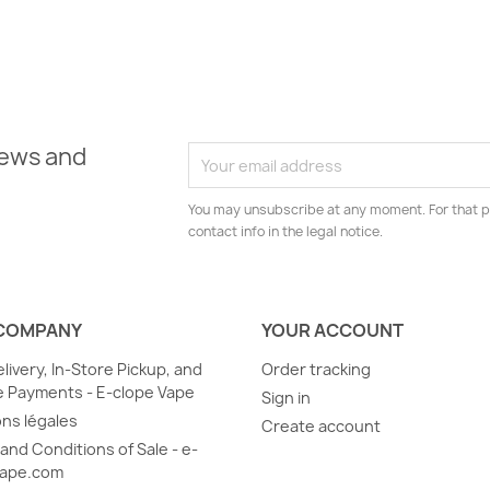
news and
You may unsubscribe at any moment. For that p
contact info in the legal notice.
COMPANY
YOUR ACCOUNT
elivery, In-Store Pickup, and
Order tracking
 Payments - E-clope Vape
Sign in
ns légales
Create account
and Conditions of Sale - e-
vape.com