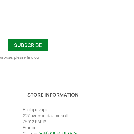
urpose, please find our
STORE INFORMATION
E-clopevape
227 avenue daumesnil
75012 PARIS
France
Call us:
(+33) 09 51 36 85 74