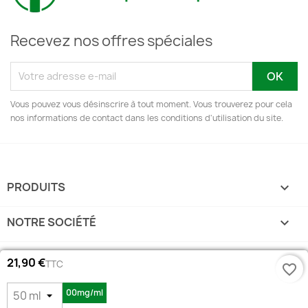
Recevez nos offres spéciales
Vous pouvez vous désinscrire à tout moment. Vous trouverez pour cela
nos informations de contact dans les conditions d'utilisation du site.
PRODUITS

NOTRE SOCIÉTÉ

VOTRE COMPTE

21,90 €
TTC
favorite_border
INFORMATIONS
keyboard_arrow_down
00mg/ml