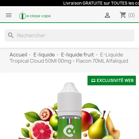
Livraison GRATUITE sur TOUTES les comma
shopping_cart


(0)
search
Accueil
E-liquide
E-liquide fruit
E-Liquide
Tropical Cloud 50Ml 00mg – Flacon 70ML Alfaliquid
EXCLUSIVITÉ WEB