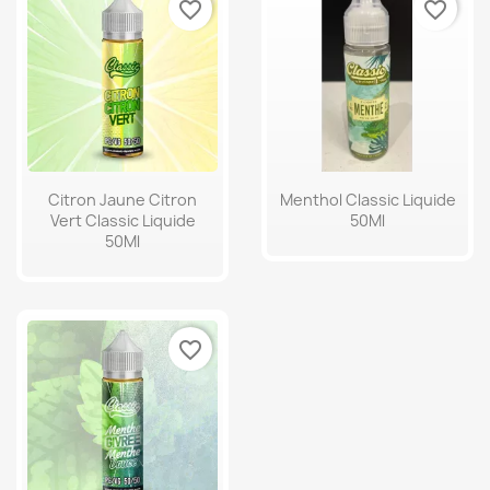
favorite_border
favorite_border
Citron Jaune Citron
Menthol Classic Liquide
Vert Classic Liquide
50Ml
50Ml
favorite_border