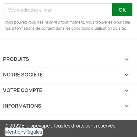
Vous pouvez vous désinscrire à tout moment. Vous trouverez pour cela
nos informations de contact dans les conditions d'utilisation du site.
PRODUITS

NOTRE SOCIÉTÉ

VOTRE COMPTE

INFORMATIONS
keyboard_arrow_down
© 2022 E-clopevape . Tous les droits sont réservés.
Mentions légales