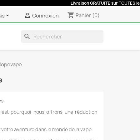
Livraison GRATUITE sur TOUTES les co
shopping_cart


Panier
(0)
is
Connexion
search
clopevape
e
es.
'est pourquoi nous offrons une réduction
votre aventure dans le monde de la vape.