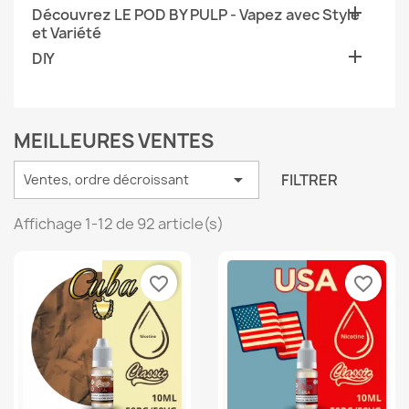

Découvrez LE POD BY PULP - Vapez avec Style
et Variété

DIY
MEILLEURES VENTES

FILTRER
Ventes, ordre décroissant
Affichage 1-12 de 92 article(s)
favorite_border
favorite_border