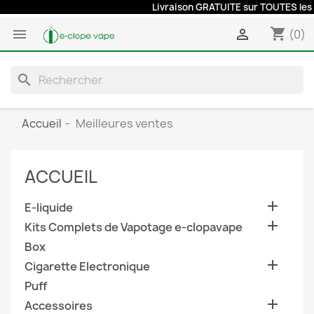
Livraison GRATUITE sur TOUTES les co
shopping_cart


(0)
search
Accueil
Meilleures ventes
ACCUEIL

E-liquide

Kits Complets de Vapotage e-clopavape
Box

Cigarette Electronique
Puff

Accessoires