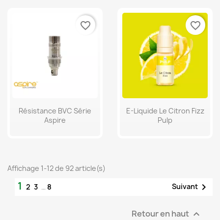
favorite_border
favorite_border
Résistance BVC Série
E-Liquide Le Citron Fizz
Aspire
Pulp
Affichage 1-12 de 92 article(s)
1

Suivant
2
3
…
8
Retour en haut
