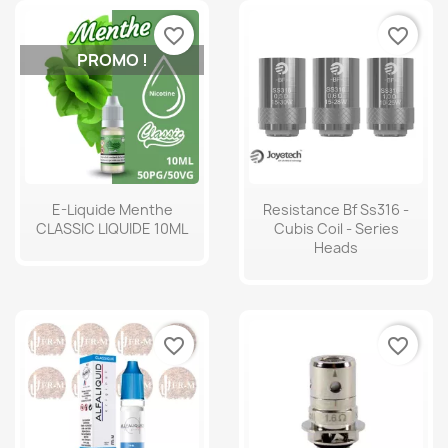
favorite_border
favorite_border
PROMO !
E-Liquide Menthe
Resistance Bf Ss316 -
CLASSIC LIQUIDE 10ML
Cubis Coil - Series
Heads
favorite_border
favorite_border