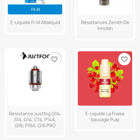
E-Liquide Fr M Alfaliquid
Résistances Zenith De
Innokin
favorite_border
favorite_border
Resistance Justfog Q14,
E-Liquide La Fraise
S14, G14, C14, P14A,
Sauvage Pulp
Q16, P16A, Q16 PRO