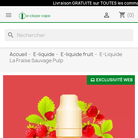
Livraison GRATUITE sur TOUTES les commandes à 
shopping_cart


(0)
search
Accueil
E-liquide
E-liquide fruit
E-Liquide
La Fraise Sauvage Pulp
EXCLUSIVITÉ WEB