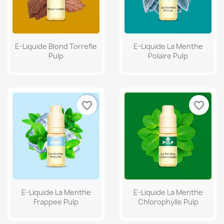
E-Liquide Blond Torrefie
E-Liquide La Menthe
Pulp
Polaire Pulp
favorite_border
favorite_border
E-Liquide La Menthe
E-Liquide La Menthe
Frappee Pulp
Chlorophylle Pulp