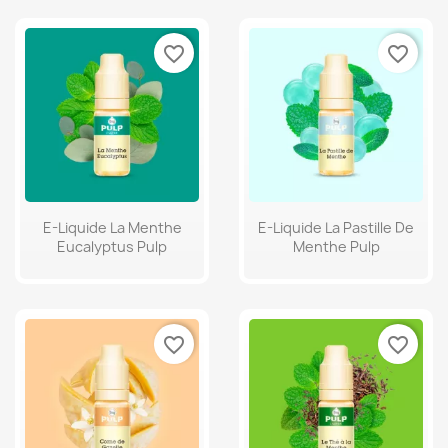
favorite_border
favorite_border
E-Liquide La Menthe
E-Liquide La Pastille De
Eucalyptus Pulp
Menthe Pulp
favorite_border
favorite_border