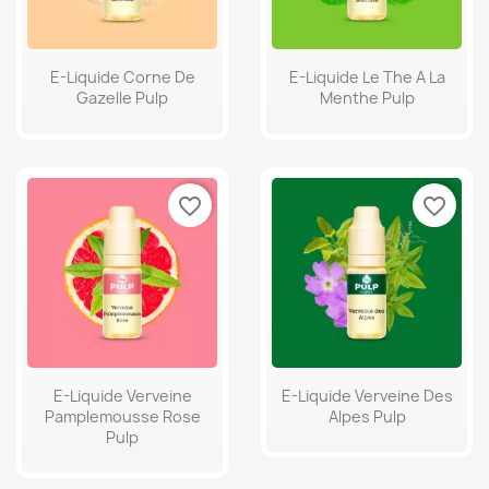
E-Liquide Corne De
E-Liquide Le The A La
Gazelle Pulp
Menthe Pulp
favorite_border
favorite_border
E-Liquide Verveine
E-Liquide Verveine Des
Pamplemousse Rose
Alpes Pulp
Pulp