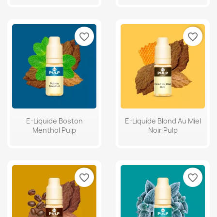
favorite_border
favorite_border
E-Liquide Boston
E-Liquide Blond Au Miel
Menthol Pulp
Noir Pulp
favorite_border
favorite_border