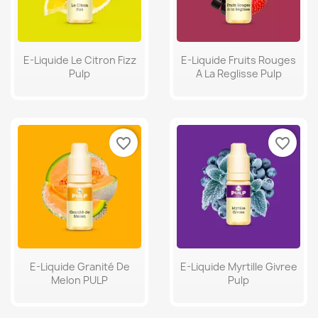
E-Liquide Le Citron Fizz
E-Liquide Fruits Rouges
Pulp
A La Reglisse Pulp
favorite_border
favorite_border
E-Liquide Granité De
E-Liquide Myrtille Givree
Melon PULP
Pulp