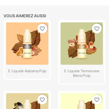
VOUS AIMEREZ AUSSI
favorite_border
favorite_border
E-Liquide Alabama Pulp
E-Liquide Tennessee
Blend Pulp
favorite_border
favorite_border