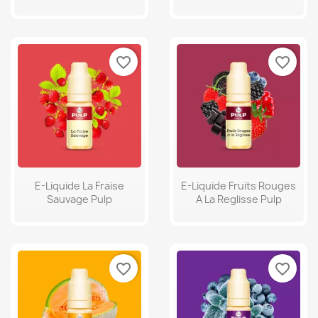
favorite_border
favorite_border
E-Liquide La Fraise
E-Liquide Fruits Rouges
Sauvage Pulp
A La Reglisse Pulp
favorite_border
favorite_border