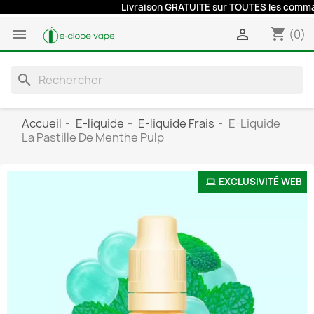
Livraison GRATUITE sur TOUTES les commandes à 
shopping_cart


(0)
search
Accueil
E-liquide
E-liquide Frais
E-Liquide
La Pastille De Menthe Pulp
EXCLUSIVITÉ WEB