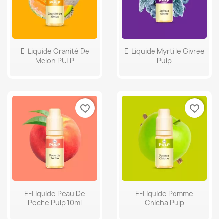
E-Liquide Granité De
E-Liquide Myrtille Givree
Melon PULP
Pulp
favorite_border
favorite_border
E-Liquide Peau De
E-Liquide Pomme
Peche Pulp 10ml
Chicha Pulp