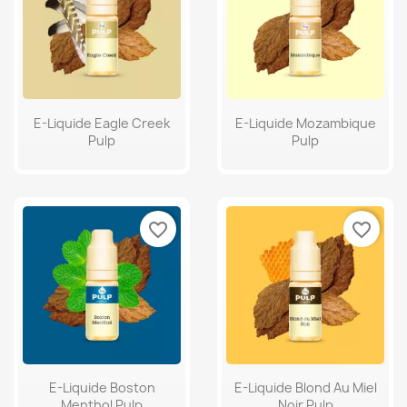
E-Liquide Eagle Creek
E-Liquide Mozambique
Pulp
Pulp
favorite_border
favorite_border
E-Liquide Boston
E-Liquide Blond Au Miel
Menthol Pulp
Noir Pulp