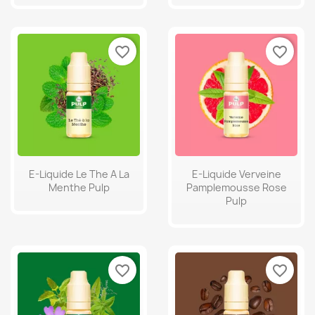
favorite_border
favorite_border
E-Liquide Le The A La
E-Liquide Verveine
Menthe Pulp
Pamplemousse Rose
Pulp
favorite_border
favorite_border