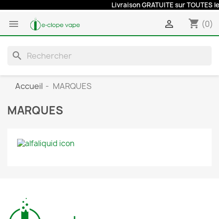
Livraison GRATUITE sur TOUTES les
shopping_cart


(0)
search
Accueil
MARQUES
MARQUES