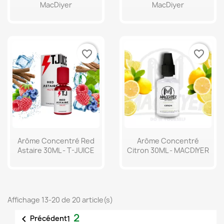
MacDiyer
MacDiyer
favorite_border
favorite_border
Arôme Concentré Red
Arôme Concentré
Astaire 30ML - T-JUICE
Citron 30ML - MACDIYER
Affichage 13-20 de 20 article(s)
2

Précédent
1