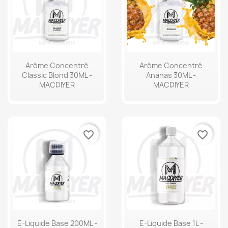
Arôme Concentré
Arôme Concentré
Classic Blond 30ML -
Ananas 30ML -
MACDIYER
MACDIYER
favorite_border
favorite_border
E-Liquide Base 200ML -
E-Liquide Base 1L -