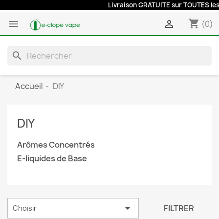
Livraison GRATUITE sur TOUTES les c
shopping_cart


(0)
search
Accueil
DIY
DIY
Arômes Concentrés
E-liquides de Base

FILTRER
Choisir