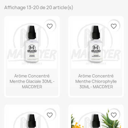
Affichage 13-20 de 20 article(s)
favorite_border
favorite_border
Arôme Concentré
Arôme Concentré
Menthe Glaciale 30ML -
Menthe Chlorophylle
MACDIYER
30ML - MACDIYER
favorite_border
favorite_border