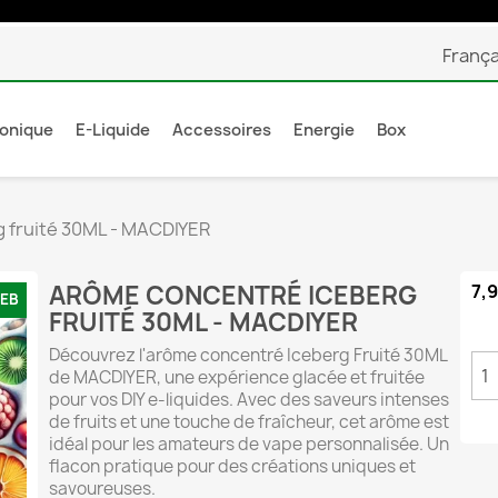
França
ronique
E-Liquide
Accessoires
Energie
Box
 fruité 30ML - MACDIYER
ARÔME CONCENTRÉ ICEBERG
7,
WEB
FRUITÉ 30ML - MACDIYER
Découvrez l'arôme concentré Iceberg Fruité 30ML
de MACDIYER, une expérience glacée et fruitée
pour vos DIY e-liquides. Avec des saveurs intenses
de fruits et une touche de fraîcheur, cet arôme est
idéal pour les amateurs de vape personnalisée. Un
flacon pratique pour des créations uniques et
savoureuses.