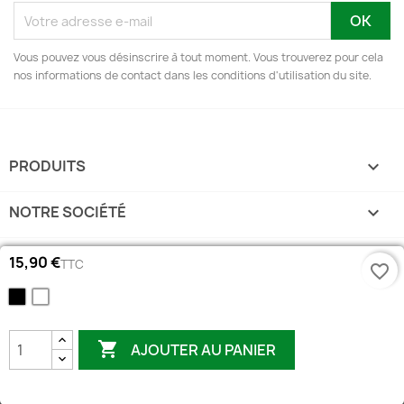
Vous pouvez vous désinscrire à tout moment. Vous trouverez pour cela
nos informations de contact dans les conditions d'utilisation du site.
PRODUITS

NOTRE SOCIÉTÉ

VOTRE COMPTE

15,90 €
TTC
favorite_border
Noir
BLANC
INFORMATIONS
keyboard_arrow_down

AJOUTER AU PANIER
© 2022 E-clopevape . Tous les droits sont réservés.
Mentions légales