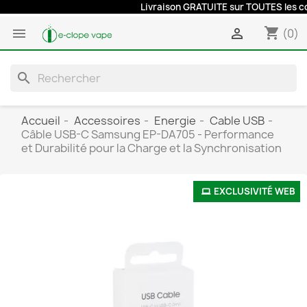
Livraison GRATUITE sur TOUTES les comm
shopping_cart


(0)
search
Accueil
Accessoires
Energie
Cable USB
Câble USB-C Samsung EP-DA705 - Performance
et Durabilité pour la Charge et la Synchronisation
EXCLUSIVITÉ WEB