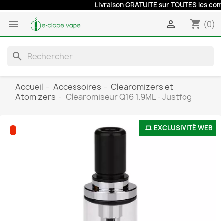
Livraison GRATUITE sur TOUTES les comman
shopping_cart


(0)
search
Accueil
Accessoires
Clearomizers et
Atomizers
Clearomiseur Q16 1.9ML - Justfog
EXCLUSIVITÉ WEB