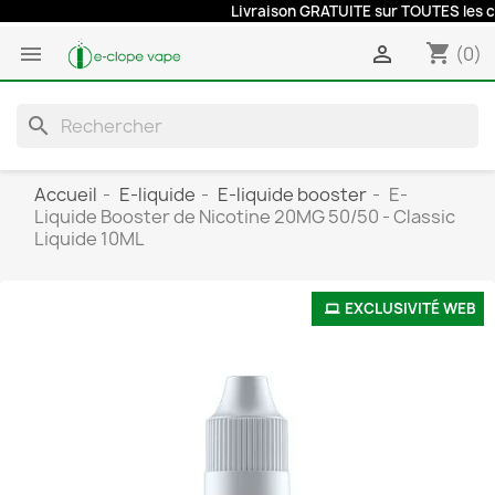
Livraison GRATUITE sur TOUTES les com
shopping_cart


(0)
search
Accueil
E-liquide
E-liquide booster
E-
Liquide Booster de Nicotine 20MG 50/50 - Classic
Liquide 10ML
EXCLUSIVITÉ WEB