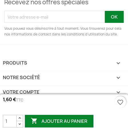
Recevez nos offres spéciales
Vous pouvez vous désinscrire à tout moment. Vous trouverez pour cela
nos informations de contact dans les conditions d'utilisation du site.
PRODUITS

NOTRE SOCIÉTÉ

VOTRE COMPTE

1,60 €
TTC
favorite_border
INFORMATIONS
keyboard_arrow_down

AJOUTER AU PANIER
© 2022 E-clopevape . Tous les droits sont réservés.