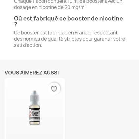
Chaque flacon contient 10 ml de booster avec un
dosage en nicotine de 20 mg/ml.
Où est fabriqué ce booster de nicotine
?
Ce booster est fabriqué en France, respectant
des normes de qualité strictes pour garantir votre
satisfaction.
VOUS AIMEREZ AUSSI
favorite_border