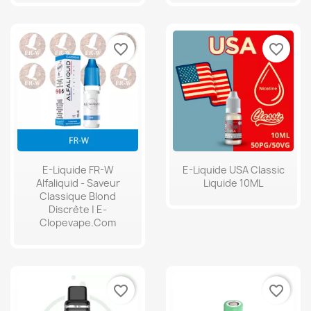
favorite_border
favorite_border
E-Liquide FR-W
E-Liquide USA Classic
Alfaliquid - Saveur
Liquide 10ML
Classique Blond
Discrète | E-
Clopevape.com
favorite_border
favorite_border