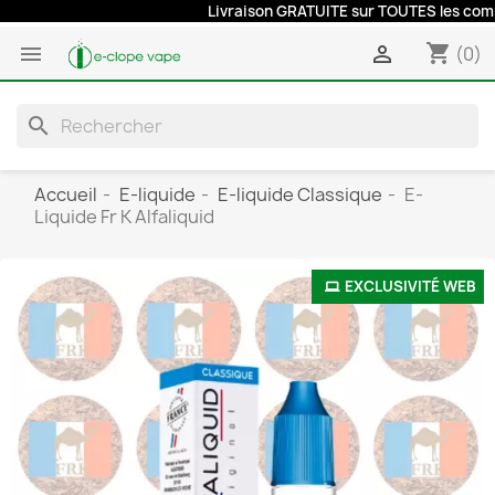
Livraison GRATUITE sur TOUTES les command
shopping_cart


(0)
search
Accueil
E-liquide
E-liquide Classique
E-
Liquide Fr K Alfaliquid
EXCLUSIVITÉ WEB