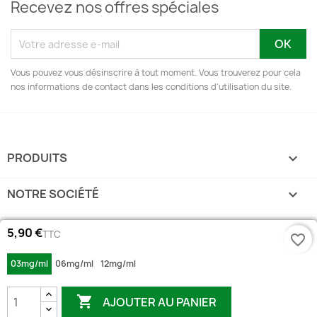
Recevez nos offres spéciales
Vous pouvez vous désinscrire à tout moment. Vous trouverez pour cela
nos informations de contact dans les conditions d'utilisation du site.
PRODUITS

NOTRE SOCIÉTÉ

VOTRE COMPTE

5,90 €
TTC
favorite_border
03mg/ml
06mg/ml
12mg/ml
INFORMATIONS
keyboard_arrow_down

AJOUTER AU PANIER
© 2022 E-clopevape . Tous les droits sont réservés.