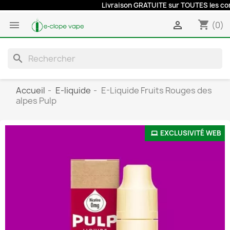
Livraison GRATUITE sur TOUTES les comma
shopping_cart


(0)
search
Accueil
E-liquide
E-Liquide Fruits Rouges des
alpes Pulp
EXCLUSIVITÉ WEB