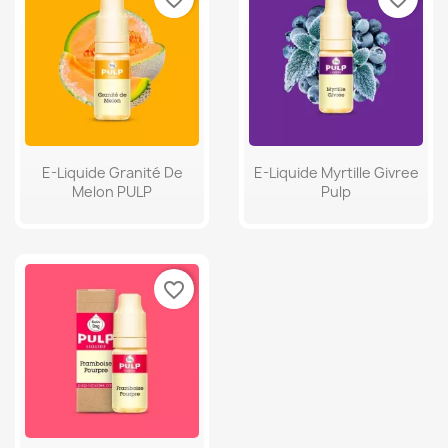
E-Liquide Granité De
E-Liquide Myrtille Givree
Melon PULP
Pulp
favorite_border