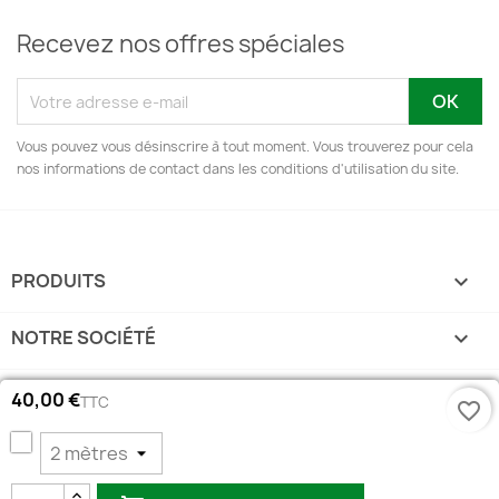
Recevez nos offres spéciales
Vous pouvez vous désinscrire à tout moment. Vous trouverez pour cela
nos informations de contact dans les conditions d'utilisation du site.
PRODUITS

NOTRE SOCIÉTÉ

VOTRE COMPTE

40,00 €
TTC
favorite_border
BLANC
INFORMATIONS
keyboard_arrow_down