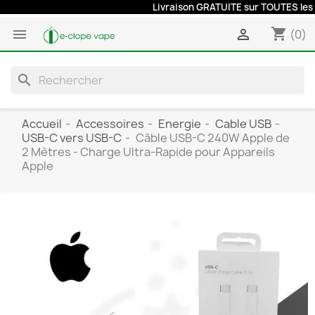
Livraison GRATUITE sur TOUTES les co
shopping_cart


(0)
search
Accueil
Accessoires
Energie
Cable USB
USB-C vers USB-C
Câble USB-C 240W Apple de
2 Mètres - Charge Ultra-Rapide pour Appareils
Apple