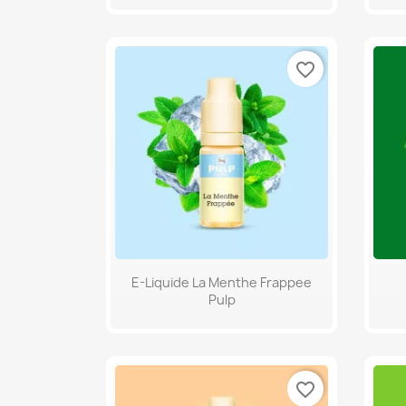
favorite_border
Aperçu rapide

E-Liquide La Menthe Frappee
Pulp
favorite_border