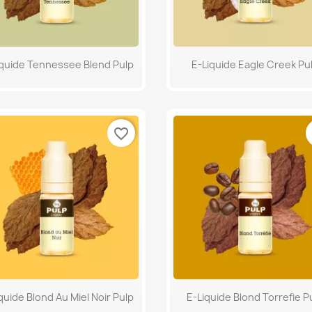
Aperçu rapide
Aperçu rapide


iquide Tennessee Blend Pulp
E-Liquide Eagle Creek Pu
favorite_border
Aperçu rapide
Aperçu rapide


quide Blond Au Miel Noir Pulp
E-Liquide Blond Torrefie P