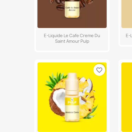
Aperçu rapide

E-Liquide Le Cafe Creme Du
E-L
Saint Amour Pulp
favorite_border