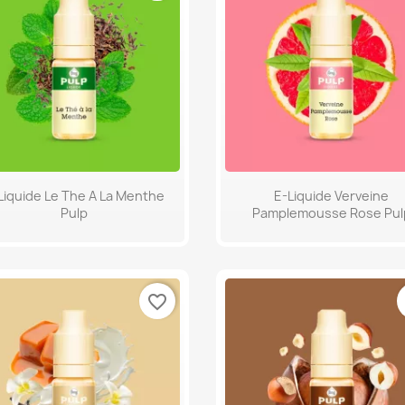
Aperçu rapide
Aperçu rapide


Liquide Le The A La Menthe
E-Liquide Verveine
Pulp
Pamplemousse Rose Pul
favorite_border