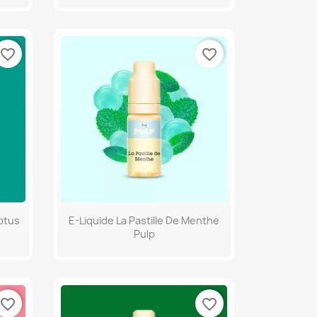
favorite_border
favorite_border
Aperçu rapide

ptus
E-Liquide La Pastille De Menthe
Pulp
favorite_border
favorite_border