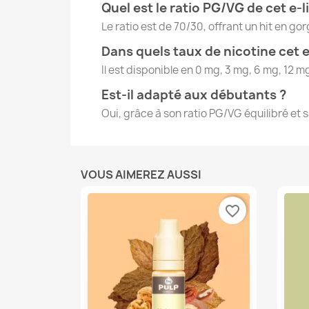
Quel est le ratio PG/VG de cet e-l
Le ratio est de 70/30, offrant un hit en g
Dans quels taux de nicotine cet e-
Il est disponible en 0 mg, 3 mg, 6 mg, 12 m
Est-il adapté aux débutants ?
Oui, grâce à son ratio PG/VG équilibré et 
VOUS AIMEREZ AUSSI
favorite_border