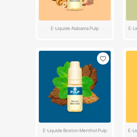
Aperçu rapide

E-Liquide Alabama Pulp
E-L
favorite_border
Aperçu rapide

E-Liquide Boston Menthol Pulp
E-Li