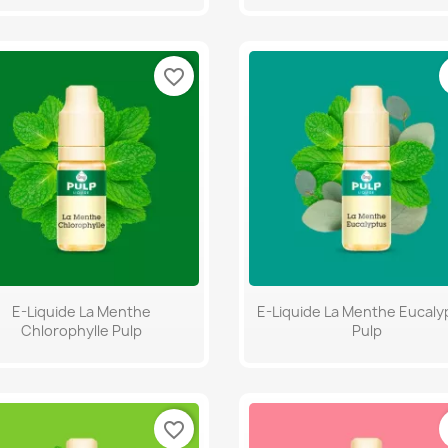
favorite_border
Aperçu rapide
Aperçu rapide


E-Liquide La Menthe
E-Liquide La Menthe Eucaly
Chlorophylle Pulp
Pulp
favorite_border