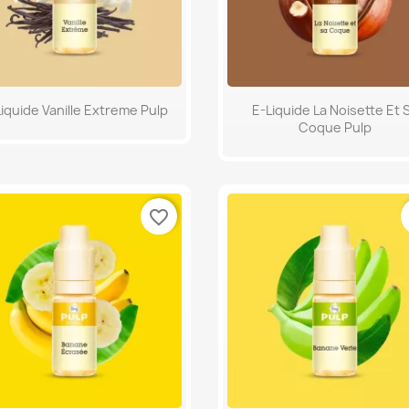
Aperçu rapide
Aperçu rapide


iquide Vanille Extreme Pulp
E-Liquide La Noisette Et 
Coque Pulp
favorite_border