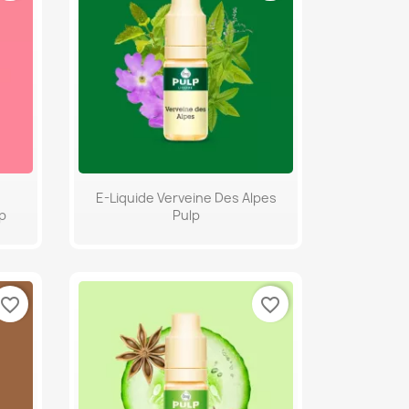
Aperçu rapide

E-Liquide Verveine Des Alpes
p
Pulp
favorite_border
favorite_border