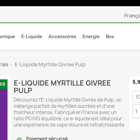
França
ronique
E-Liquide
Accessoires
Energie
Box
rais
E-Liquide Myrtille Givree Pulp
E-LIQUIDE MYRTILLE GIVREE
5,
WEB
PULP
Découvrez l'E-Liquide Myrtille Givrée de Pulp, un
mélange parfait de myrtilles sucrées et d'une
fraîcheur intense. Fabriqué en France avec un
ratio PG/VG équilibré, ce e-liquide est idéal pour
une expérience de vape douce et rafraîchissante.
Paiement sécurisé