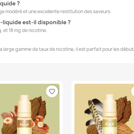
iquide ?
orge modéré et une excellente restitution des saveurs.
liquide est-il disponible ?
g, et 18 mg de nicotine.
sa large gamme de taux de nicotine, il est parfait pour les déb
favorite_border