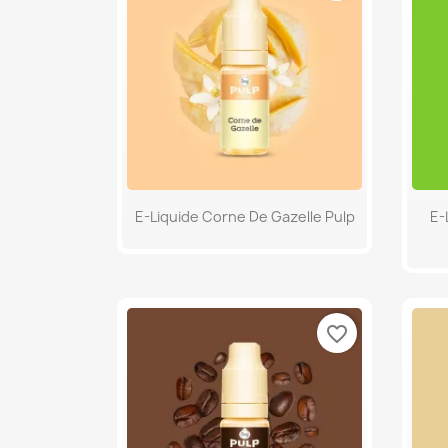
Aperçu rapide

E-Liquide Corne De Gazelle Pulp
E-
favorite_border